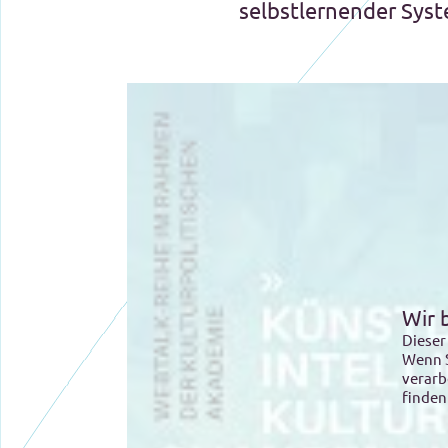
selbstlernender Sys
Wir 
Dieser
Wenn S
verarb
finden