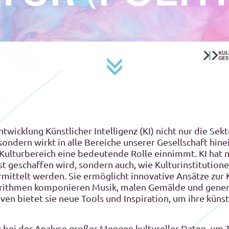
twicklung Künstlicher Intelligenz (KI) nicht nur die Se
 sondern wirkt in alle Bereiche unserer Gesellschaft hin
m Kulturbereich eine bedeutende Rolle einnimmt. KI hat n
t geschaffen wird, sondern auch, wie Kulturinstitution
rmittelt werden. Sie ermöglicht innovative Ansätze zur
rithmen komponieren Musik, malen Gemälde und generie
ven bietet sie neue Tools und Inspiration, um ihre küns
ft bei der Analyse großer Mengen kultureller Daten, um T