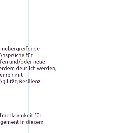
plinübergreifende
 Ansprüche für
rfen und/oder neue
ßerdem deutlich werden,
themen mit
ilität, Resilienz,
fmerksamkeit für
gagement in diesem