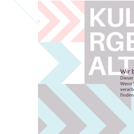
Wir 
Dieser
Wenn S
verarb
finden