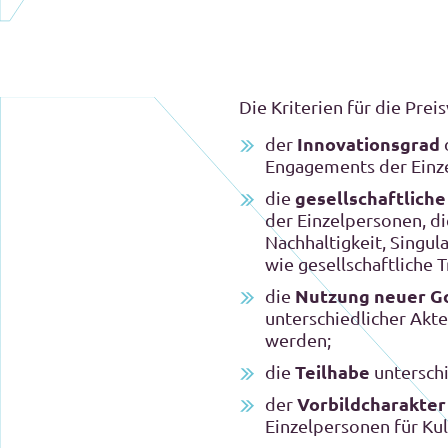
Die Kriterien für die Pre
Innovationsgrad
der
Engagements der Einz
gesellschaftlich
die
der Einzelpersonen, di
Nachhaltigkeit, Singul
wie gesellschaftliche
Nutzung neuer G
die
unterschiedlicher Akte
werden;
Teilhabe
die
untersch
Vorbildcharakte
der
Einzelpersonen für Kul