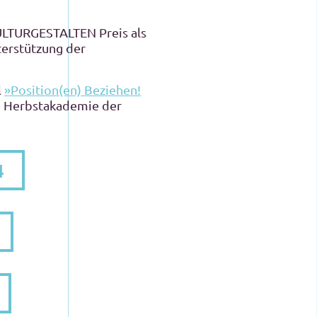
KULTURGESTALTEN Preis als
terstützung der
l
»Position(en) Beziehen!
he Herbstakademie der
4