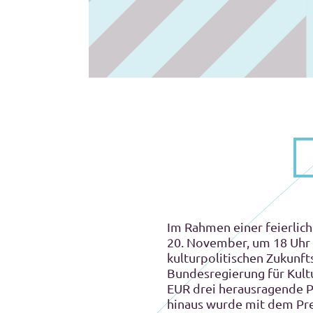
Im Rahmen einer feierlich
20. November, um 18 Uhr 
kulturpolitischen Zukunf
Bundesregierung für Kult
EUR drei herausragende Pr
hinaus wurde mit dem Prei