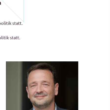
n
litik statt.
tik statt.