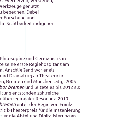
kt »Vernetzen, Verstehen,
r Werkzeuge genutzt
zu begegnen. Dabei
er Forschung und
die Sichtbarkeit indigener
Philosophie und Germanistik in
te seine erste Regiehospitanz am
. Anschließend war er als
 und Dramaturg an Theatern in
en, Bremen und München tätig. 2005
abor bremen
und leitete es bis 2012 als
eitung entstanden zahlreiche
r überregionaler Resonanz. 2010
 bremen
unter der Regie von Frank-
ritik-Theaterpreis für die Inszenierung
et er die Abteilung Digitalisierung an