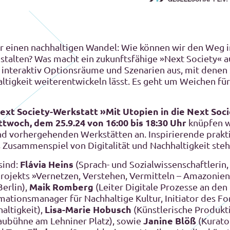
für einen nachhaltigen Wandel: Wie können wir den Weg i
stalten? Was macht ein zukunftsfähige »Next Society« au
r interaktiv Optionsräume und Szenarien aus, mit denen
altigkeit weiterentwickeln lässt. Es geht um Weichen fü
Next Society-Werkstatt »Mit Utopien in die Next Soc
ttwoch, dem 25.9.24 von 16:00 bis 18:30 Uhr
knüpfen wi
und vorhergehenden Werkstätten an. Inspirierende prak
 Zusammenspiel von Digitalität und Nachhaltigkeit ste
Flávia Heins
sind:
(Sprach- und Sozialwissenschaftlerin
rojekts »Vernetzen, Verstehen, Vermitteln – Amazonien
Maik Romberg
erlin),
(Leiter Digitale Prozesse an de
tionsmanager für Nachhaltige Kultur, Initiator des For
Lisa-Marie Hobusch
altigkeit),
(Künstlerische Produkt
Janine Blöß
haubühne am Lehniner Platz), sowie
(Kurato