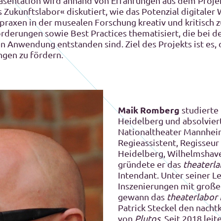
räsentation wird anhand von Erfahrungen aus dem Proje
 Zukunftslabor« diskutiert, wie das Potenzial digitale
raxen in der musealen Forschung kreativ und kritisch 
rderungen sowie Best Practices thematisiert, die bei d
en Anwendung entstanden sind. Ziel des Projekts ist es, 
ngen zu fördern.
Maik Romberg
studierte 
Heidelberg und absolvier
Nationaltheater Mannheim
Regieassistent, Regisseur
Heidelberg, Wilhelmshav
gründete er das
theaterl
Intendant. Unter seiner L
Inszenierungen mit große
gewann das
theaterlabor
Patrick Steckel den nachtk
von
Plutos
. Seit 2018 leit