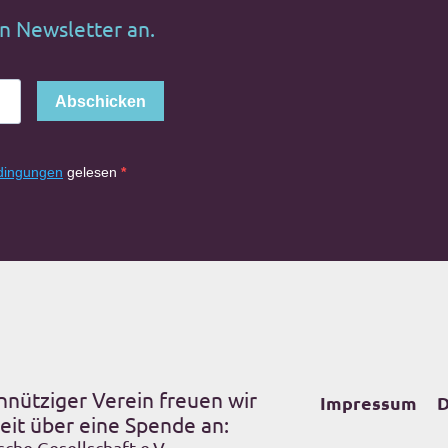
en Newsletter an.
Abschicken
dingungen
gelesen
nnütziger Verein freuen wir
Impressum
D
eit über eine Spende an:
sche Gesellschaft e.V.