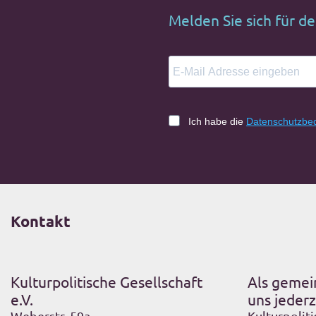
Melden Sie sich für d
Ich habe die
Datenschutzbe
Kontakt
Kulturpolitische Gesellschaft
Als gemei
e.V.
uns jederz
Weberstr. 59a
Kulturpoliti