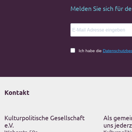
Melden Sie sich für d
Ich habe die
Datenschutzbe
Kontakt
Kulturpolitische Gesellschaft
Als gemei
e.V.
uns jederz
Weberstr. 59a
Kulturpoliti