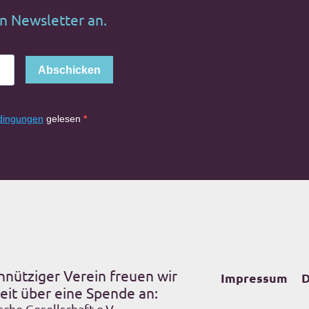
en Newsletter an.
Abschicken
dingungen
gelesen
nnütziger Verein freuen wir
Impressum
D
eit über eine Spende an:
sche Gesellschaft e.V.