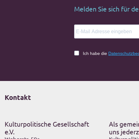
Melden Sie sich für d
Ich habe die
Datenschutzbe
Kontakt
Kulturpolitische Gesellschaft
Als gemei
e.V.
uns jederz
Weberstr. 59a
Kulturpoliti