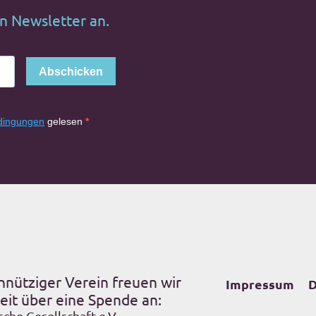
en Newsletter an.
Abschicken
dingungen
gelesen
nnütziger Verein freuen wir
Impressum
D
eit über eine Spende an:
sche Gesellschaft e.V.