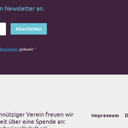
en Newsletter an.
Abschicken
dingungen
gelesen
nnütziger Verein freuen wir
Impressum
D
eit über eine Spende an:
sche Gesellschaft e.V.