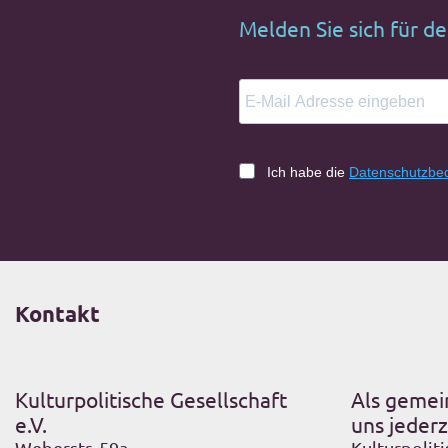
Melden Sie sich für d
Ich habe die
Datenschutzbe
Kontakt
Kulturpolitische Gesellschaft
Als gemei
e.V.
uns jederz
Weberstr. 59a
Kulturpoliti