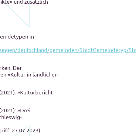
kte« und zusätzlich
meindetypen in
zungen/deutschland/gemeinden/StadtGemeindetyp/St
rken. Der
en »Kultur in ländlichen
(2021): »Kulturbericht
(2021): »Drei
chleswig-
riff: 27.07.2023)