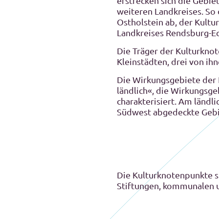
erstrecken sich die Gebiet
weiteren Landkreises. So
Ostholstein ab, der Kult
Landkreises Rendsburg-Eck
Die Träger der Kulturkno
Kleinstädten, drei von ih
Die Wirkungsgebiete der
ländlich«, die Wirkungsge
charakterisiert. Am länd
Südwest abgedeckte Gebie
Die Kulturknotenpunkte si
Stiftungen, kommunalen u