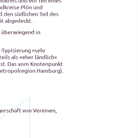
ndkreis und ein Teil eines
ndkreise Plön und
 den südlichen Teil des
it abgedeckt.
, überwiegend in
Typisierung »sehr
ils als »eher ländlich«
est. Das vom Knotenpunkt
 Metropolregion Hamburg).
gerschaft von Vereinen,