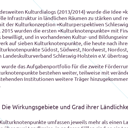
ndesweiten Kulturdialogs (2013/2014) wurde die Idee »
elle Infrastruktur in ländlichen Räumen zu stärken und r
mit der Kulturkonzeption »Kulturperspektiven Schleswig
lt. 2015 wurden die ersten »Kulturknotenpunkte« mit Fi
 bewilligt, und in vorhandenen Kultur- und Bildungseinr
rk auf sieben Kulturknotenpunkte, die heute nach ihre
ulturknotenpunkte Südost, Südwest, Nordwest, Nordost,
Landeskulturverband Schleswig-Holstein e.V. übertrag
on wurde das Aufgabenportfolio für die zweite Förderr
lturknotenpunkte bestehen weiter, teilweise mit verände
stehenden Institutionen weitere Träger hinzugekommen,
.
. Die Wirkungsgebiete und Grad ihrer Ländlichke
ulturknotenpunkte umfassen jeweils mehr als einen Lan