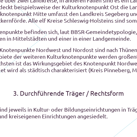
e über zwei Landkreise, in anderen Fällen sind es ein La
 deckt beispielsweise der Kulturknotenpunkt Ost die La
urknotenpunkt Mitte umfasst den Landkreis Segeberg und
ernförde. Alle elf Kreise Schleswig-Holsteins sind som
tenpunkte befinden sich, laut BBSR-Gemeindetypologie
nen in Mittelstädten und einer in einer Landgemeinde.
 Knotenpunkte Nordwest und Nordost sind nach Thünen-
biete der weiteren Kulturknotenpunkte werden großente
lichsten ist das Wirkungsgebiet des Knotenpunkt Nordw
t wird als städtisch charakterisiert (Kreis Pinneberg,
3. Durchführende Träger / Rechtsform
nd jeweils in Kultur- oder Bildungseinrichtungen in Trä
nd kreiseigenen Einrichtungen angesiedelt.