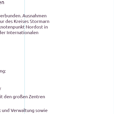
en
n verbunden. Ausnahmen
tur des Kreises Stormarn
rknotenpunkt Nordost in
der Internationalen
ng:
r
it den großen Zentren
ik und Verwaltung sowie