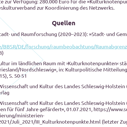
e zur Verfügung: 280.000 Euro für die »Kulturknotenpun
eskulturverband zur Koordinierung des Netzwerks.
Quellen
 Stadt- und Raumforschung (2020–2023): »Stadt- und Ge
de/BBSR/DE/forschung/raumbeobachtung/Raumabgren
3)
Kultur im ländlichen Raum mit ›Kulturknotenpunkten‹ stä
esland/Nordschleswig«, in: Kulturpolitische Mitteilung
5), S. 50-51
Wissenschaft und Kultur des Landes Schleswig-Holstein 
erlag
Wissenschaft und Kultur des Landes Schleswig-Holstein 
n für fünf Jahre gefärdert«, 01.07.2021, https://www.s
ierung/ministerien-
021/Juli_2021/III_Kulturknotenpunkte.html (letzter Zug