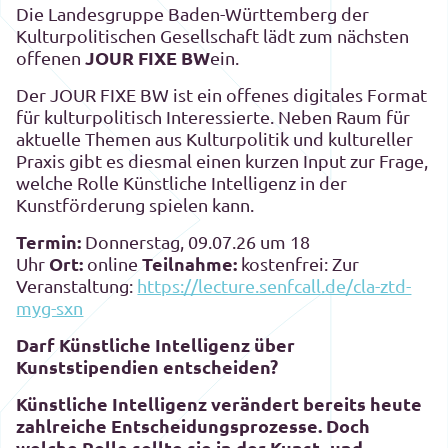
Die Landesgruppe Baden-Württemberg der
Kulturpolitischen Gesellschaft lädt zum nächsten
JOUR FIXE BW
offenen
ein.
Der JOUR FIXE BW ist ein offenes digitales Format
für kulturpolitisch Interessierte. Neben Raum für
aktuelle Themen aus Kulturpolitik und kultureller
Praxis gibt es diesmal einen kurzen Input zur Frage,
welche Rolle Künstliche Intelligenz in der
Kunstförderung spielen kann.
Termin:
Donnerstag, 09.07.26 um 18
Ort:
Teilnahme:
Uhr
online
kostenfrei: Zur
Veranstaltung:
https://lecture.senfcall.de/cla-ztd-
myg-sxn
Darf Künstliche Intelligenz über
Kunststipendien entscheiden?
Künstliche Intelligenz verändert bereits heute
zahlreiche Entscheidungsprozesse. Doch
welche Rolle sollte sie in der Kunst- und