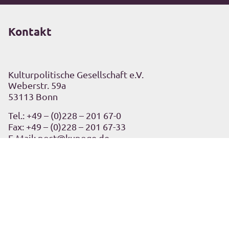
Kontakt
Kulturpolitische Gesellschaft e.V.
Weberstr. 59a
53113 Bonn
Tel.:
+49 – (0)228 – 201 67-0
Fax: +49 – (0)228 – 201 67-33
E-Mail:
post@kupoge.de
Als gemeinnütziger Verein freuen wir uns jederzeit
über eine Spende an:
Kulturpolitische Gesellschaft e.V.
GLS-Bank Bochum
IBAN: DE46 4306 0967 1263 1854 00
BIC: GENODEM1GLS